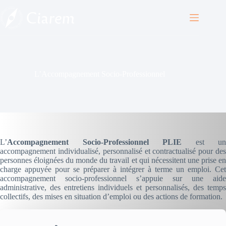
Passer
au
contenu
L’Accompagnement Socio-Professionnel
L’
Accompagnement Socio-Professionnel PLIE
est un
accompagnement individualisé, personnalisé et contractualisé pour des
personnes éloignées du monde du travail et qui nécessitent une prise en
charge appuyée pour se préparer à intégrer à terme un emploi. Cet
accompagnement socio-professionnel s’appuie sur une aide
administrative, des entretiens individuels et personnalisés, des temps
collectifs, des mises en situation d’emploi ou des actions de formation.