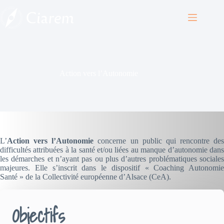
Passer
au
contenu
Action vers l’Autonomie
L’
Action vers l’Autonomie
concerne un public qui rencontre des
difficultés attribuées à la santé et/ou liées au manque d’autonomie dans
les démarches et n’ayant pas ou plus d’autres problématiques sociales
majeures. Elle s’inscrit dans le dispositif « Coaching Autonomie
Santé » de la Collectivité européenne d’Alsace (CeA).
Objectifs