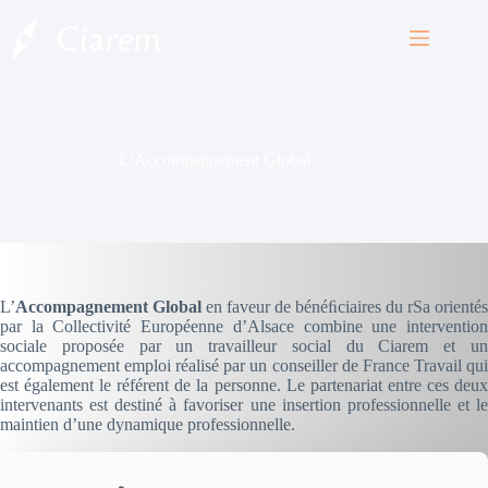
Passer
au
contenu
L’Accompagnement Global
L’
Accompagnement Global
en faveur de bénéﬁciaires du rSa orientés
par la Collectivité Européenne d’Alsace combine une intervention
sociale proposée par un travailleur social du Ciarem et un
accompagnement emploi réalisé par un conseiller de France Travail qui
est également le référent de la personne. Le partenariat entre ces deux
intervenants est destiné à favoriser une insertion professionnelle et le
maintien d’une dynamique professionnelle.