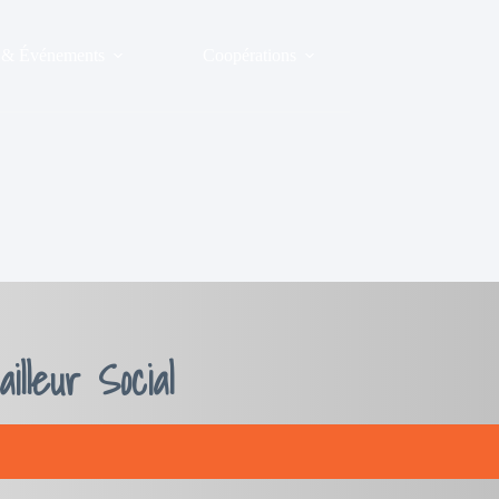
s & Événements
Coopérations
illeur Social